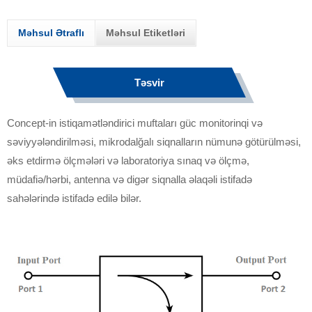
Məhsul Ətraflı
Məhsul Etiketləri
Təsvir
Concept-in istiqamətləndirici muftaları güc monitorinqi və
səviyyələndirilməsi, mikrodalğalı siqnalların nümunə götürülməsi,
əks etdirmə ölçmələri və laboratoriya sınaq və ölçmə,
müdafiə/hərbi, antenna və digər siqnalla əlaqəli istifadə
sahələrində istifadə edilə bilər.