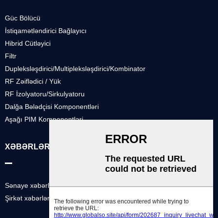
Güc Bölücü
İstiqamətləndirici Bağlayıcı
Hibrid Cütləyici
Filtr
Dupleksləşdirici/Multipleksləşdirici/Kombinator
RF Zəiflədici / Yük
RF İzolyatoru/Sirkulyatoru
Dalğa Bələdçisi Komponentləri
Aşağı PIM Komponentləri
XƏBƏRLƏR
Sənaye xəbərləri
Şirkət xəbərləri