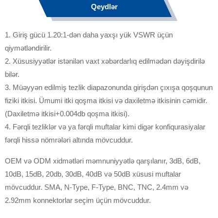
Qeydlər
1. Giriş gücü 1.20:1-dən daha yaxşı yük VSWR üçün
qiymətləndirilir.
2. Xüsusiyyətlər istənilən vaxt xəbərdarlıq edilmədən dəyişdirilə
bilər.
3. Müəyyən edilmiş tezlik diapazonunda girişdən çıxışa qoşqunun
fiziki itkisi. Ümumi itki qoşma itkisi və daxiletmə itkisinin cəmidir.
(Daxiletmə itkisi+0.004db qoşma itkisi).
4. Fərqli tezliklər və ya fərqli muftalar kimi digər konfiqurasiyalar
fərqli hissə nömrələri altında mövcuddur.
OEM və ODM xidmətləri məmnuniyyətlə qarşılanır, 3dB, 6dB,
10dB, 15dB, 20db, 30dB, 40dB və 50dB xüsusi muftalar
mövcuddur. SMA, N-Type, F-Type, BNC, TNC, 2.4mm və
2.92mm konnektorlar seçim üçün mövcuddur.