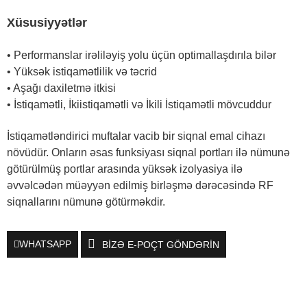
Xüsusiyyətlər
• Performanslar irəliləyiş yolu üçün optimallaşdırıla bilər
• Yüksək istiqamətlilik və təcrid
• Aşağı daxiletmə itkisi
• İstiqamətli, İkiistiqamətli və İkili İstiqamətli mövcuddur
İstiqamətləndirici muftalar vacib bir siqnal emal cihazı
növüdür. Onların əsas funksiyası siqnal portları ilə nümunə
götürülmüş portlar arasında yüksək izolyasiya ilə
əvvəlcədən müəyyən edilmiş birləşmə dərəcəsində RF
siqnallarını nümunə götürməkdir.
WHATSAPP
BIZƏ E-POÇT GÖNDƏRIN