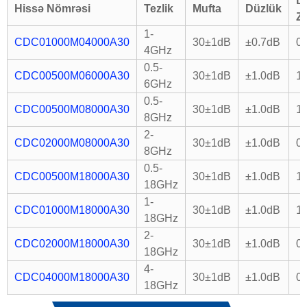
D
Hissə Nömrəsi
Tezlik
Mufta
Düzlük
Zə
1-
CDC01000M04000A30
30±1dB
±0.7dB
0
4GHz
0.5-
CDC00500M06000A30
30±1dB
±1.0dB
1
6GHz
0.5-
CDC00500M08000A30
30±1dB
±1.0dB
1
8GHz
2-
CDC02000M08000A30
30±1dB
±1.0dB
0
8GHz
0.5-
CDC00500M18000A30
30±1dB
±1.0dB
1
18GHz
1-
CDC01000M18000A30
30±1dB
±1.0dB
1
18GHz
2-
CDC02000M18000A30
30±1dB
±1.0dB
0
18GHz
4-
CDC04000M18000A30
30±1dB
±1.0dB
0
18GHz