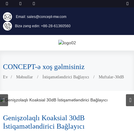
Email: sales@concept-mw.com
Bizə zəng edin: +86-28-61360560
CONCEPT-ə xoş gəlmisiniz
Ev
Məhsullar
İstiqamətləndirici Bağlayıcı
Muftalar-30dB
inator
Genişzolaqlı Koaksial 30dB
İstiqamətləndirici Bağlayıcı