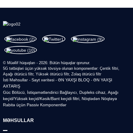
© Müəllif hüquqları - 2026: Bütün hüquqlar qorunur.
5G tətbiqləri üçün yüksək tövsiyə olunan komponentlər: Çentik filtri,
Aşağı ötürücü filtr, Yüksək ötürücü filtr, Zolaq ötürücü filtr
İsti Məhsullar
Sayt xəritəsi
ƏN YAXŞI BLOQ
ƏN YAXŞI
-
-
-
AXTARIŞ
Güc Bölücü
İstiqamətləndirici Bağlayıcı
Dupleks cihaz
Aşağı
,
,
,
keçid/Yüksək keçid/Kəsik/Bant keçidi filtri
Nöqtədən Nöqtəyə
,
Rabitə üçün Passiv Komponentlər
MƏHSULLAR