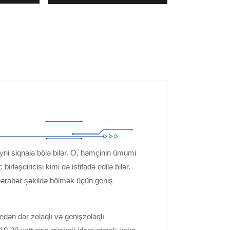
ə eyni siqnala bölə bilər. O, həmçinin ümumi
birləşdiricisi kimi də istifadə edilə bilər.
ə bərabər şəkildə bölmək üçün geniş
 edən dar zolaqlı və genişzolaqlı