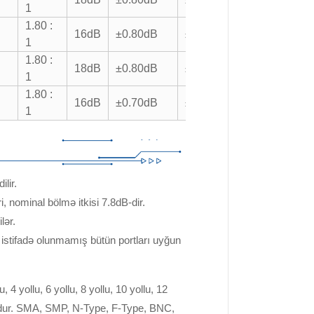
1
1.80 :
16dB
±0.80dB
±10°
1
1.80 :
18dB
±0.80dB
±10°
1
1.80 :
16dB
±0.70dB
±8°
1
lir.
, nominal bölmə itkisi 7.8dB-dir.
lər.
istifadə olunmamış bütün portları uyğun
 yollu, 6 yollu, 8 yollu, 10 yollu, 12
cuddur. SMA, SMP, N-Type, F-Type, BNC,