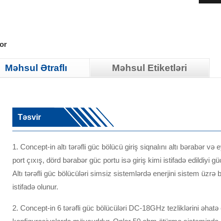
or
Məhsul Ətraflı
Məhsul Etiketləri
Təsvir
1. Concept-in altı tərəfli güc bölücü giriş siqnalını altı bərabər v
port çıxış, dörd bərabər güc portu isə giriş kimi istifadə edildiyi güc 
Altı tərəfli güc bölücüləri simsiz sistemlərdə enerjini sistem üzr
istifadə olunur.
2. Concept-in 6 tərəfli güc bölücüləri DC-18GHz tezliklərini əhatə