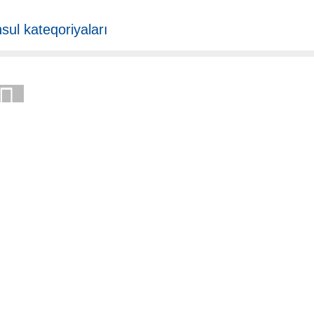
sul kateqoriyaları
NİYƏ BİZİ SEÇMƏLİSİNİZ
ən bəri fabrikimiz prinsipə riayət edərək birinci dünya səviyyəli məhsu
hsullarımız sənayedə əla nüfuz qazanıb və yeni və köhnə müştərilər a