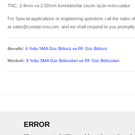
TNC, 2.4mm və 2.92mm konnektorlar seçim üçün mövcuddur.
For Special applications or engineering questions call the sales 
at sales@conept-mw.com and we shall respond to you promptly
Əvvəlki:
4 Yollu SMA Güc Bölücü və RF Güc Bölücü
Növbəti:
8 Yollu SMA Güc Bölücüləri və RF Güc Bölücüləri