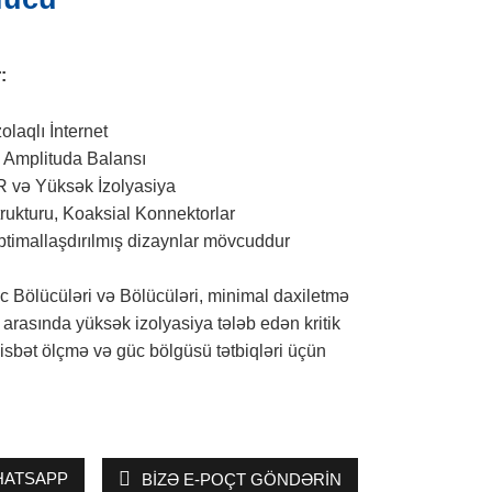
:
olaqlı İnternet
 Amplituda Balansı
 və Yüksək İzolyasiya
trukturu, Koaksial Konnektorlar
ptimallaşdırılmış dizaynlar mövcuddur
 Bölücüləri və Bölücüləri, minimal daxiletmə
ar arasında yüksək izolyasiya tələb edən kritik
nisbət ölçmə və güc bölgüsü tətbiqləri üçün
ATSAPP
BIZƏ E-POÇT GÖNDƏRIN