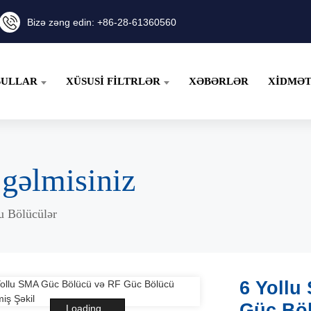
Bizə zəng edin: +86-28-61360560
ULLAR
XÜSUSI FILTRLƏR
XƏBƏRLƏR
XIDMƏ
əlmisiniz
u Bölücülər
6 Yollu
Güc Bö
Loading...