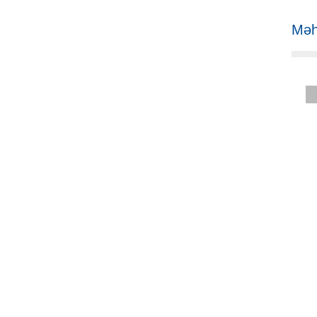
Məh
Yarandığı günd
keyfiyyət birinci yerdədir. Mə