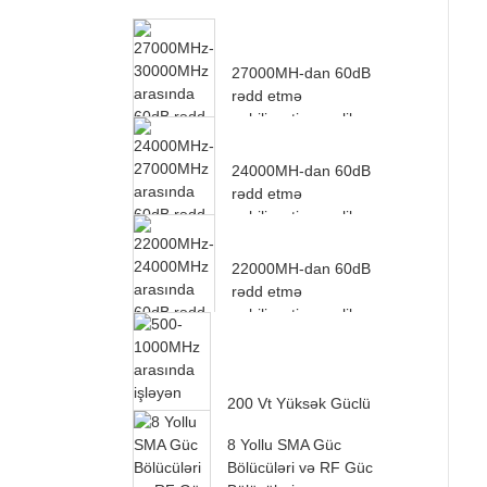
27000MH-dan 60dB
rədd etmə
qabiliyyətinə malik
boşluqlu çentik filtri...
24000MH-dan 60dB
rədd etmə
qabiliyyətinə malik
boşluqlu çentik filtri...
22000MH-dan 60dB
rədd etmə
qabiliyyətinə malik
boşluqlu çentik filtri...
200 Vt Yüksək Güclü
Aşağı Keçidli Filter
8 Yollu SMA Güc
500-10...
Bölücüləri və RF Güc