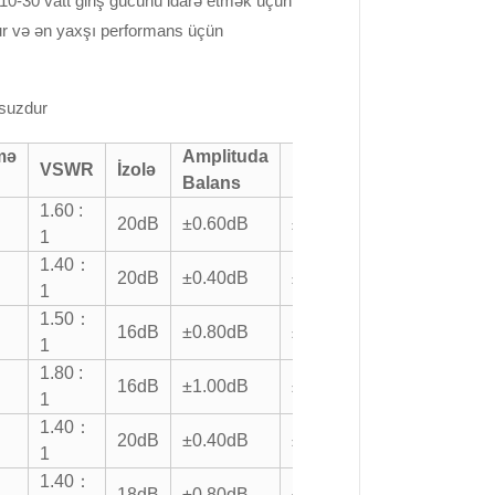
0-30 vatt giriş gücünü idarə etmək üçün
unur və ən yaxşı performans üçün
suzdur
mə
Amplituda
Faza
VSWR
İzolə
Balans
Balans
1.60 :
20dB
±0.60dB
±6°
1
1.40：
20dB
±0.40dB
±5°
1
1.50：
16dB
±0.80dB
±8°
1
1.80 :
16dB
±1.00dB
±10°
1
1.40：
20dB
±0.40dB
±5°
1
1.40：
18dB
±0.80dB
±5°