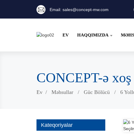
Email: sales@concept-mw.com
EV
HAQQIMIZDA
MƏHS
CONCEPT-ə xoş g
Ev
Məhsullar
Güc Bölücü
6 Yoll
Kateqoriyalar