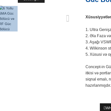
Xüsusiyyətlər
1. Ultra Genişz
2. Əla Faza və
3. Aşağı VSWR
4. Wilkinson s
5. Xüsusi və o
Concept-in Güc
itkisi və portl
siqnal emalı, 
hazırlanmışdır.
WH