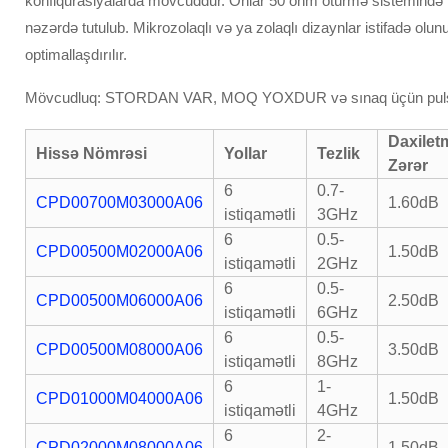
konfiqurasiyalarda mövcuddur. Onlar 50 ohm ötürmə sistemində 1
nəzərdə tutulub. Mikrozolaqlı və ya zolaqlı dizaynlar istifadə ol
optimallaşdırılır.
Mövcudluq: STORDAN VAR, MOQ YOXDUR və sınaq üçün pul
Daxilet
Hissə Nömrəsi
Yollar
Tezlik
Zərər
6
0.7-
CPD00700M03000A06
1.60dB
istiqamətli
3GHz
6
0.5-
CPD00500M02000A06
1.50dB
istiqamətli
2GHz
6
0.5-
CPD00500M06000A06
2.50dB
istiqamətli
6GHz
6
0.5-
CPD00500M08000A06
3.50dB
istiqamətli
8GHz
6
1-
CPD01000M04000A06
1.50dB
istiqamətli
4GHz
6
2-
CPD02000M08000A06
1.50dB