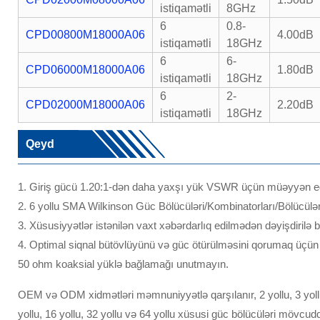
istiqamətli
8GHz
6
0.8-
CPD00800M18000A06
4.00dB
istiqamətli
18GHz
6
6-
CPD06000M18000A06
1.80dB
istiqamətli
18GHz
6
2-
CPD02000M18000A06
2.20dB
istiqamətli
18GHz
Qeyd
1. Giriş gücü 1.20:1-dən daha yaxşı yük VSWR üçün müəyyən edi
2. 6 yollu SMA Wilkinson Güc Bölücüləri/Kombinatorları/Bölücüləri
3. Xüsusiyyətlər istənilən vaxt xəbərdarlıq edilmədən dəyişdirilə bi
4. Optimal siqnal bütövlüyünü və güc ötürülməsini qorumaq üçün 
50 ohm koaksial yüklə bağlamağı unutmayın.
OEM və ODM xidmətləri məmnuniyyətlə qarşılanır, 2 yollu, 3 yollu, 4
yollu, 16 yollu, 32 yollu və 64 yollu xüsusi güc bölücüləri möv