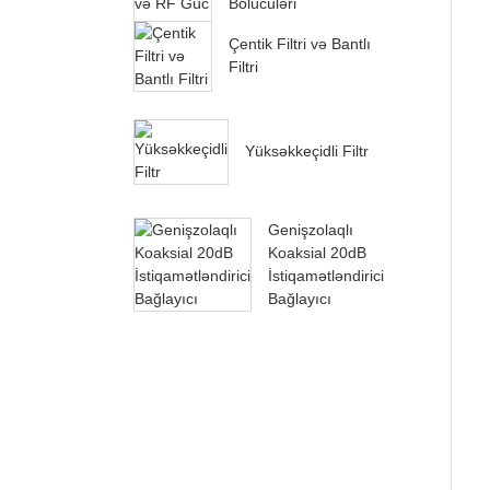
Bölücüləri
Çentik Filtri və Bantlı
Filtri
Yüksəkkeçidli Filtr
Genişzolaqlı
Koaksial 20dB
İstiqamətləndirici
Bağlayıcı