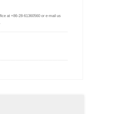
office at +86-28-61360560 or e-mail us
.