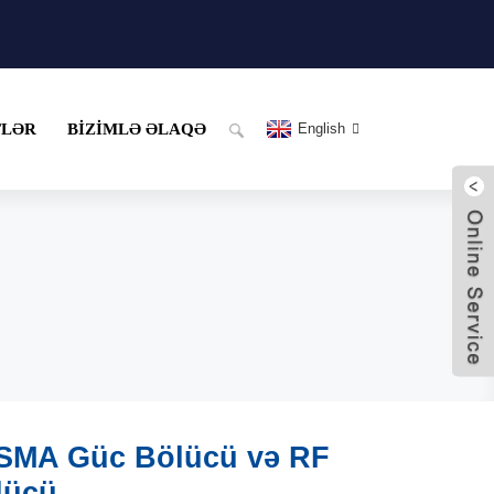
TLƏR
BIZIMLƏ ƏLAQƏ
English
 SMA Güc Bölücü və RF
lücü